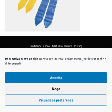
Condizioni Generali di Utilizzo
-
Cookies
-
Privacy
DECATHLON ITALIA S.r.l. Unipersonale - Viale Valassina, 268 - 20851 Lissone (MB) Cap. Soc.
Informativa breve cookie
Questo sito utilizza i cookie tecnici, per le statistiche e
Euro 12.500.000 i.v. - C.F. e Iscr. Reg. Imp. Monza e Brianza 02137480964 - R.E.A. MB-1370021 -
di terze parti.
P.IVA. 11005760159 - Direzione e coordinamento art. 2497 C.C. DECATHLON SA, Villeneuve
D'Ascq, Francia Le foto dei prodotti presenti sul sito sono puramente esemplificative.
Accetta
Nega
Visualizza preferenze