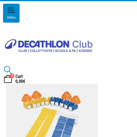
menu
0
Cart
0,00
€