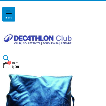
menu
0
Cart
0,00
€