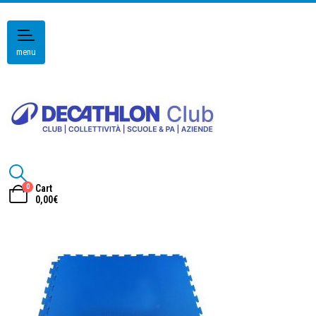
menu
0
Cart
0,00
€