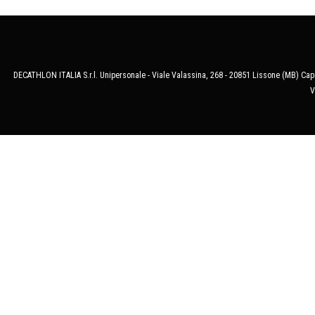
DECATHLON ITALIA S.r.l. Unipersonale - Viale Valassina, 268 - 20851 Lissone (MB) Cap.
V