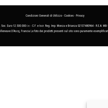
Condizioni Generali di Utilizzo
-
Cookies
-
Privacy
 Soc. Euro 12.500.000 i.v. - C.F. e Iscr. Reg. Imp. Monza e Brianza 02137480964 - R.E.A. 
illeneuve D'Ascq, Francia Le foto dei prodotti presenti sul sito sono puramente esemplificat