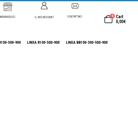
0
Cart
CONTATTACI
AREANEGOZI
IL MIO ACCOUNT
0,00
€
B100-500-900
LINEA R100-500-900
LINEA BB100-300-500-900