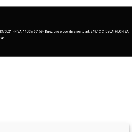
MB-1370021 - P.IVA. 11005760159 - Direzione e coordinamento art. 2497 C.C. DECATHLON SA,
ive.