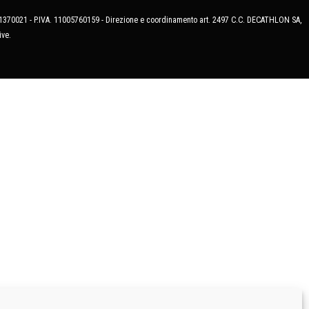
MB-1370021 - P.IVA. 11005760159 - Direzione e coordinamento art. 2497 C.C. DECATHLON SA,
ive.