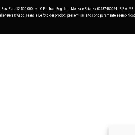
 Soc. Euro 12.500.000 i.v. - C.F. e Iscr. Reg. Imp. Monza e Brianza 02137480964 - R.E.A. 
illeneuve D'Ascq, Francia Le foto dei prodotti presenti sul sito sono puramente esemplificat