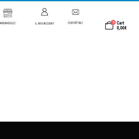
0
Cart
CONTATTACI
AREANEGOZI
IL MIO ACCOUNT
0,00
€