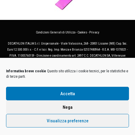
Condizioni Generali di Utilizzo
-
Cookies
-
Privacy
DECATHLON ITALIA S.r.l. Unipersonale - Viale Valassina, 268 - 20851 Lissone (MB) Cap. Soc.
Euro 12.500.000 i.v. - C.F. e Iscr. Reg. Imp. Monza e Brianza 02137480964 - R.E.A. MB-1370021 -
P.IVA. 11005760159 - Direzione e coordinamento art. 2497 C.C. DECATHLON SA, Villeneuve
D'Ascq, Francia Le foto dei prodotti presenti sul sito sono puramente esemplificative.
Informativa breve cookie
Questo sito utilizza i cookie tecnici, per le statistiche e
di terze parti.
Accetta
Nega
Visualizza preferenze