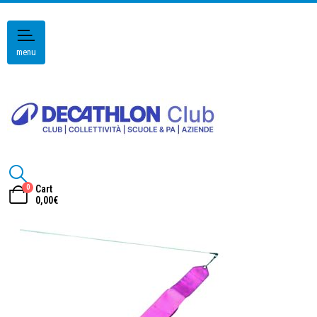
menu
0
Cart
0,00
€