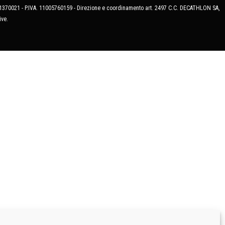
MB-1370021 - P.IVA. 11005760159 - Direzione e coordinamento art. 2497 C.C. DECATHLON SA,
ive.