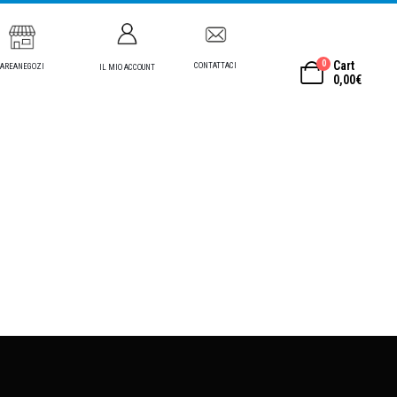
0
Cart
CONTATTACI
AREANEGOZI
IL MIO ACCOUNT
0,00
€