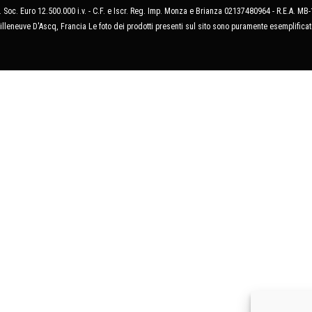
 Soc. Euro 12.500.000 i.v. - C.F. e Iscr. Reg. Imp. Monza e Brianza 02137480964 - R.E.A. 
illeneuve D'Ascq, Francia Le foto dei prodotti presenti sul sito sono puramente esemplificat