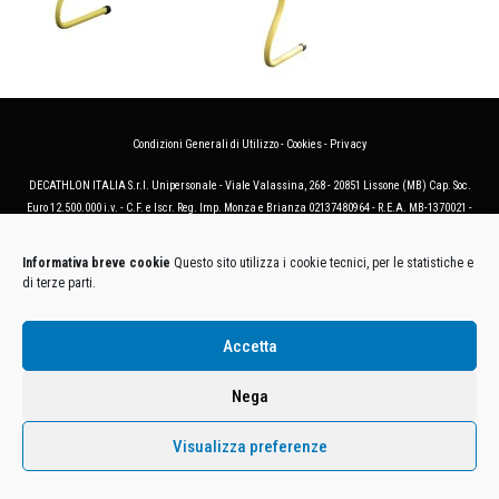
Condizioni Generali di Utilizzo
-
Cookies
-
Privacy
DECATHLON ITALIA S.r.l. Unipersonale - Viale Valassina, 268 - 20851 Lissone (MB) Cap. Soc.
Euro 12.500.000 i.v. - C.F. e Iscr. Reg. Imp. Monza e Brianza 02137480964 - R.E.A. MB-1370021 -
P.IVA. 11005760159 - Direzione e coordinamento art. 2497 C.C. DECATHLON SA, Villeneuve
D'Ascq, Francia Le foto dei prodotti presenti sul sito sono puramente esemplificative.
Informativa breve cookie
Questo sito utilizza i cookie tecnici, per le statistiche e
di terze parti.
Accetta
Nega
Visualizza preferenze