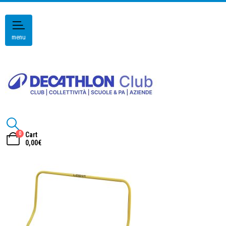
menu
0
Cart
0,00
€