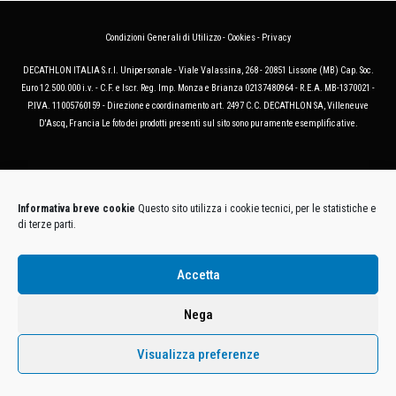
Condizioni Generali di Utilizzo
-
Cookies
-
Privacy
DECATHLON ITALIA S.r.l. Unipersonale - Viale Valassina, 268 - 20851 Lissone (MB) Cap. Soc.
Euro 12.500.000 i.v. - C.F. e Iscr. Reg. Imp. Monza e Brianza 02137480964 - R.E.A. MB-1370021 -
P.IVA. 11005760159 - Direzione e coordinamento art. 2497 C.C. DECATHLON SA, Villeneuve
D'Ascq, Francia Le foto dei prodotti presenti sul sito sono puramente esemplificative.
Informativa breve cookie
Questo sito utilizza i cookie tecnici, per le statistiche e
di terze parti.
Accetta
Nega
Visualizza preferenze