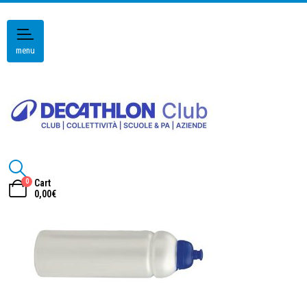
menu
0
Cart
0,00
€