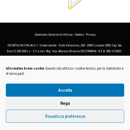
Condizioni Generali di Utilizzo
-
Cookies
-
Privacy
DECATHLON ITALIA S.r.l. Unipersonale - Viale Valassina, 268 - 20851 Lissone (MB) Cap. Soc.
Euro 12.500.000 i.v. - C.F. e Iscr. Reg. Imp. Monza e Brianza 02137480964 - R.E.A. MB-1370021 -
P.IVA. 11005760159 - Direzione e coordinamento art. 2497 C.C. DECATHLON SA, Villeneuve
D'Ascq, Francia Le foto dei prodotti presenti sul sito sono puramente esemplificative.
Informativa breve cookie
Questo sito utilizza i cookie tecnici, per le statistiche e
di terze parti.
Accetta
Nega
Visualizza preferenze