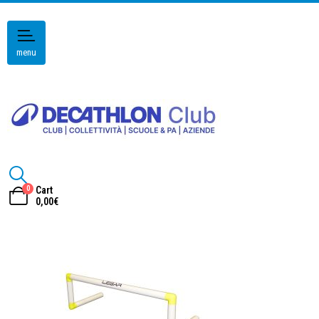
menu
0
Cart
0,00
€