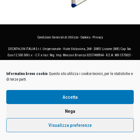
Condizioni Generali di Utilizzo
-
Cookies
-
Privacy
DECATHLON ITALIA S.r.l. Unipersonale - Viale Valassina, 268 - 20851 Lissone (MB) Cap. Soc.
Euro 12.500.000 i.v. - C.F. e Iscr. Reg. Imp. Monza e Brianza 02137480964 - R.E.A. MB-1370021 -
P.IVA. 11005760159 - Direzione e coordinamento art. 2497 C.C. DECATHLON SA, Villeneuve
D'Ascq, Francia Le foto dei prodotti presenti sul sito sono puramente esemplificative.
Informativa breve cookie
Questo sito utilizza i cookie tecnici, per le statistiche e
di terze parti.
Accetta
Nega
Visualizza preferenze