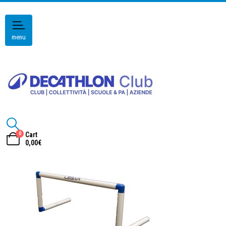
menu
0
Cart
0,00
€