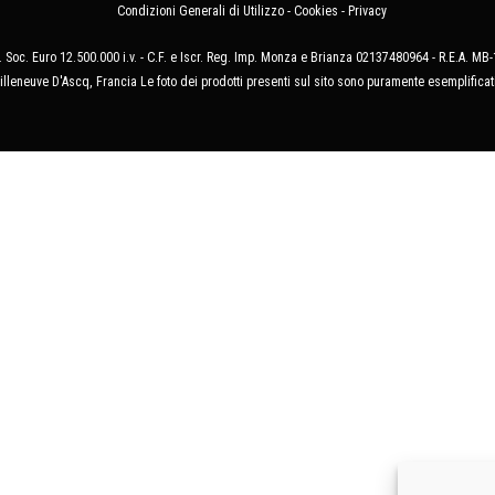
Condizioni Generali di Utilizzo
-
Cookies
-
Privacy
 Soc. Euro 12.500.000 i.v. - C.F. e Iscr. Reg. Imp. Monza e Brianza 02137480964 - R.E.A. 
illeneuve D'Ascq, Francia Le foto dei prodotti presenti sul sito sono puramente esemplificat