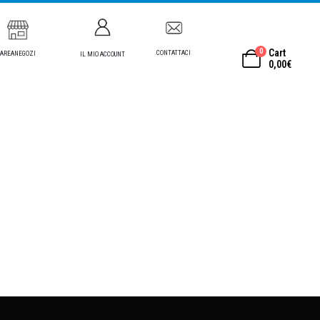
0
Cart
CONTATTACI
AREANEGOZI
IL MIO ACCOUNT
0,00
€