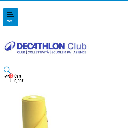
menu
0
Cart
0,00
€