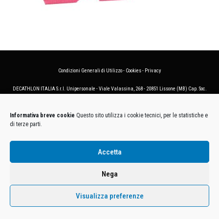
Condizioni Generali di Utilizzo
-
Cookies
-
Privacy
DECATHLON ITALIA S.r.l. Unipersonale - Viale Valassina, 268 - 20851 Lissone (MB) Cap. Soc.
Euro 12.500.000 i.v. - C.F. e Iscr. Reg. Imp. Monza e Brianza 02137480964 - R.E.A. MB-1370021 -
P.IVA. 11005760159 - Direzione e coordinamento art. 2497 C.C. DECATHLON SA, Villeneuve
Informativa breve cookie
Questo sito utilizza i cookie tecnici, per le statistiche e
D'Ascq, Francia Le foto dei prodotti presenti sul sito sono puramente esemplificative.
di terze parti.
Accetta
Nega
Visualizza preferenze