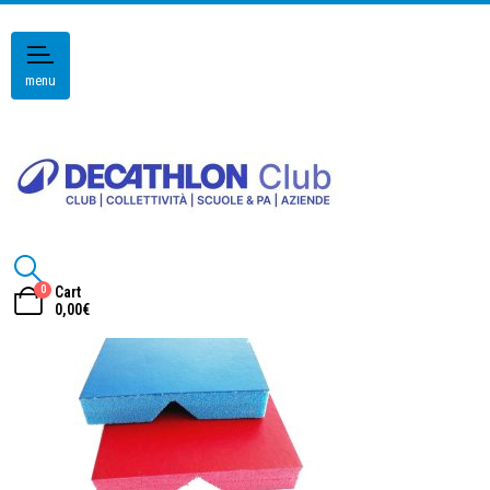
menu
0
Cart
0,00
€