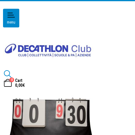
menu
0
Cart
0,00
€