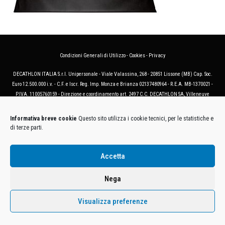
Condizioni Generali di Utilizzo
-
Cookies
-
Privacy
DECATHLON ITALIA S.r.l. Unipersonale - Viale Valassina, 268 - 20851 Lissone (MB) Cap. Soc.
Euro 12.500.000 i.v. - C.F. e Iscr. Reg. Imp. Monza e Brianza 02137480964 - R.E.A. MB-1370021 -
P.IVA. 11005760159 - Direzione e coordinamento art. 2497 C.C. DECATHLON SA, Villeneuve
D'Ascq, Francia Le foto dei prodotti presenti sul sito sono puramente esemplificative.
Informativa breve cookie
Questo sito utilizza i cookie tecnici, per le statistiche e
di terze parti.
Accetta
Nega
Visualizza preferenze