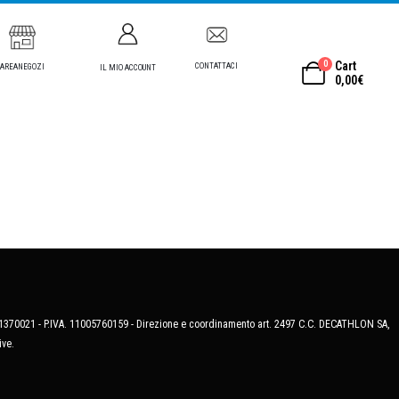
0
Cart
CONTATTACI
AREANEGOZI
IL MIO ACCOUNT
0,00
€
MB-1370021 - P.IVA. 11005760159 - Direzione e coordinamento art. 2497 C.C. DECATHLON SA,
ive.