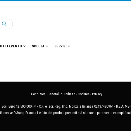
OTTI EVENTO
SCUOLA
SERVIZI
Condizioni Generali di Utilizzo
-
Cookies
-
Privacy
 Soc. Euro 12.500.000 i.v. - C.F. e Iscr. Reg. Imp. Monza e Brianza 02137480964 - R.E.A. 
illeneuve D'Ascq, Francia Le foto dei prodotti presenti sul sito sono puramente esemplificat