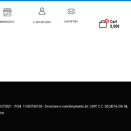
0
Cart
CONTATTACI
AREANEGOZI
IL MIO ACCOUNT
0,00
€
MB-1370021 - P.IVA. 11005760159 - Direzione e coordinamento art. 2497 C.C. DECATHLON SA,
ive.