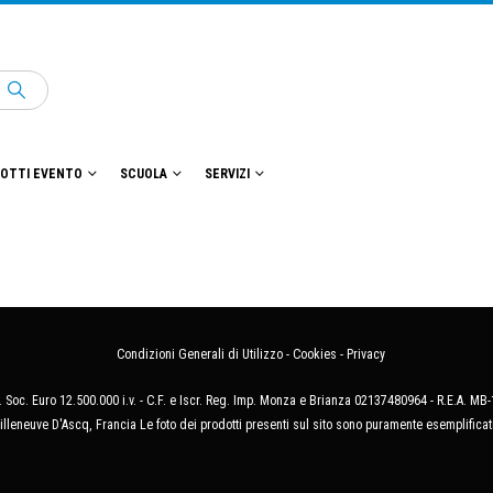
OTTI EVENTO
SCUOLA
SERVIZI
Condizioni Generali di Utilizzo
-
Cookies
-
Privacy
 Soc. Euro 12.500.000 i.v. - C.F. e Iscr. Reg. Imp. Monza e Brianza 02137480964 - R.E.A. 
illeneuve D'Ascq, Francia Le foto dei prodotti presenti sul sito sono puramente esemplificat