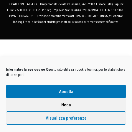
DECATHLON ITALIA S.r.l. Unipersonale - Viale Valassina, 268 - 20851 Lissone (MB) Cap. Soc.
Euro 12.500.000 i.v. - C.F. e Iscr. Reg. Imp. Monza e Brianza 02137480964 - R.E.A. MB-1370021 -
P.IVA. 11005760159 - Direzione e coordinamento art. 2497 C.C. DECATHLON SA, Villeneuve
D'Ascq, Francia Le foto dei prodotti presenti sul sito sono puramente esemplificative.
Informativa breve cookie
Questo sito utilizza i cookie tecnici, per le statistiche e
di terze parti.
Accetta
Nega
Visualizza preferenze