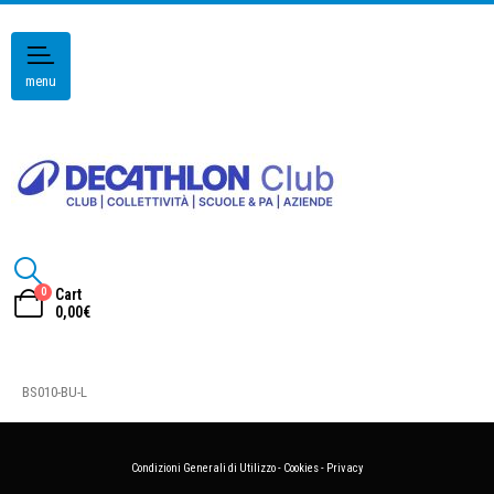
menu
0
Cart
0,00
€
BS010-BU-L
Condizioni Generali di Utilizzo
-
Cookies
-
Privacy