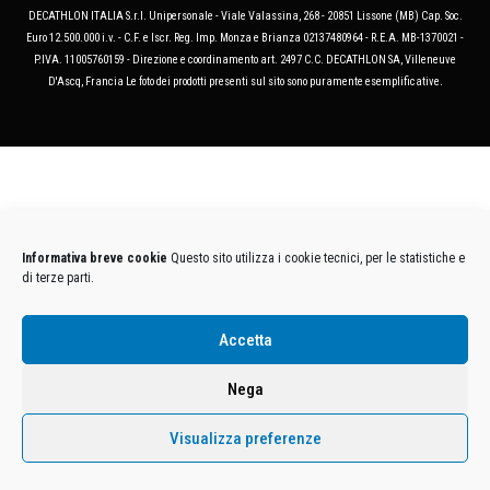
DECATHLON ITALIA S.r.l. Unipersonale - Viale Valassina, 268 - 20851 Lissone (MB) Cap. Soc.
Euro 12.500.000 i.v. - C.F. e Iscr. Reg. Imp. Monza e Brianza 02137480964 - R.E.A. MB-1370021 -
P.IVA. 11005760159 - Direzione e coordinamento art. 2497 C.C. DECATHLON SA, Villeneuve
D'Ascq, Francia Le foto dei prodotti presenti sul sito sono puramente esemplificative.
Informativa breve cookie
Questo sito utilizza i cookie tecnici, per le statistiche e
di terze parti.
Accetta
Nega
Visualizza preferenze