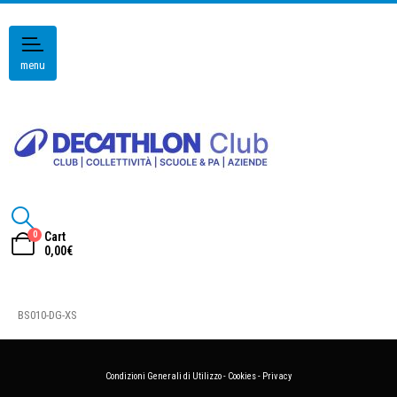
menu
0
Cart
0,00
€
BS010-DG-XS
Condizioni Generali di Utilizzo
-
Cookies
-
Privacy