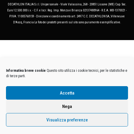
DECATHLON ITALIA S.r.l. Unipersonale - Viale Valassina, 268 - 20851 Lissone (MB) Cap. Soc.
Euro 12.500.000 i.v. - C.F. e Iscr. Reg. Imp. Monza e Brianza 02137480964 - R.E.A. MB-1370021 -
P.IVA. 11005760159 - Direzione e coordinamento art. 2497 C.C. DECATHLON SA, Villeneuve
D'Ascq, Francia Le foto dei prodotti presenti sul sito sono puramente esemplificative.
Informativa breve cookie
Questo sito utilizza i cookie tecnici, per le statistiche e
di terze parti.
Accetta
Nega
Visualizza preferenze