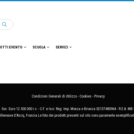
OTTI EVENTO
SCUOLA
SERVIZI
Condizioni Generali di Utilizzo
-
Cookies
-
Privacy
 Soc. Euro 12.500.000 i.v. - C.F. e Iscr. Reg. Imp. Monza e Brianza 02137480964 - R.E.A. 
illeneuve D'Ascq, Francia Le foto dei prodotti presenti sul sito sono puramente esemplificat