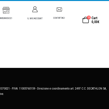
0
Cart
CONTATTACI
AREANEGOZI
IL MIO ACCOUNT
0,00
€
MB-1370021 - P.IVA. 11005760159 - Direzione e coordinamento art. 2497 C.C. DECATHLON SA,
ive.