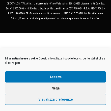
DECATHLON ITALIA S.r.l. Unipersonale - Viale Valassina, 268 - 20851 Lissone (MB) Cap. Soc.
Euro 12.500.000 i.v. - C.F. e Iscr. Reg. Imp. Monza e Brianza 02137480964 - R.E.A. MB-1370021 -
P.IVA. 11005760159 - Direzione e coordinamento art. 2497 C.C. DECATHLON SA, Villeneuve
D'Ascq, Francia Le foto dei prodotti presenti sul sito sono puramente esemplificative.
Informativa breve cookie
Questo sito utilizza i cookie tecnici, per le statistiche e
di terze parti.
Accetta
Nega
Visualizza preferenze