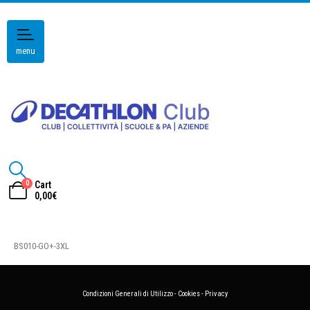
menu
0
Cart
0,00
€
BS010-GO+-3XL
Condizioni Generali di Utilizzo
-
Cookies
-
Privacy