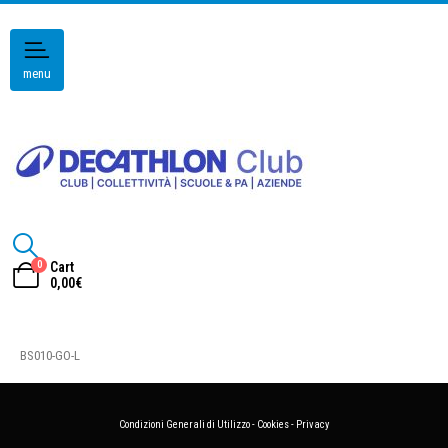
menu
0
Cart
0,00
€
BS010-GO-L
Condizioni Generali di Utilizzo
-
Cookies
-
Privacy