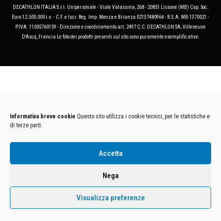
DECATHLON ITALIA S.r.l. Unipersonale - Viale Valassina, 268 - 20851 Lissone (MB) Cap. Soc.
Euro 12.500.000 i.v. - C.F. e Iscr. Reg. Imp. Monza e Brianza 02137480964 - R.E.A. MB-1370021 -
P.IVA. 11005760159 - Direzione e coordinamento art. 2497 C.C. DECATHLON SA, Villeneuve
D'Ascq, Francia Le foto dei prodotti presenti sul sito sono puramente esemplificative.
Informativa breve cookie
Questo sito utilizza i cookie tecnici, per le statistiche e
di terze parti.
Accetta
Nega
Visualizza preferenze