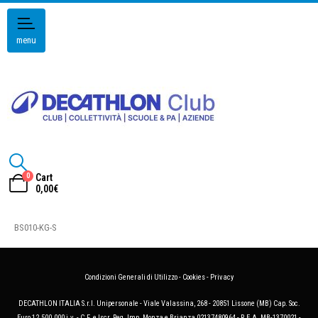
menu
0
Cart
0,00
€
BS010-KG-S
Condizioni Generali di Utilizzo
-
Cookies
-
Privacy
DECATHLON ITALIA S.r.l. Unipersonale - Viale Valassina, 268 - 20851 Lissone (MB) Cap. Soc.
Euro 12.500.000 i.v. - C.F. e Iscr. Reg. Imp. Monza e Brianza 02137480964 - R.E.A. MB-1370021 -