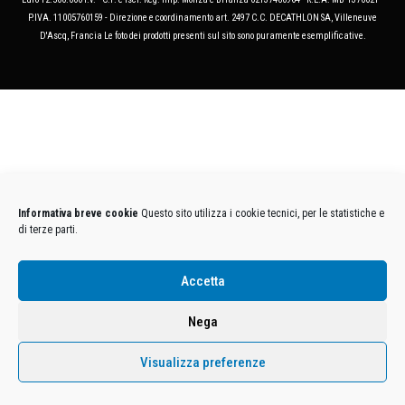
P.IVA. 11005760159 - Direzione e coordinamento art. 2497 C.C. DECATHLON SA, Villeneuve
D'Ascq, Francia Le foto dei prodotti presenti sul sito sono puramente esemplificative.
Informativa breve cookie
Questo sito utilizza i cookie tecnici, per le statistiche e
di terze parti.
Accetta
Nega
Visualizza preferenze