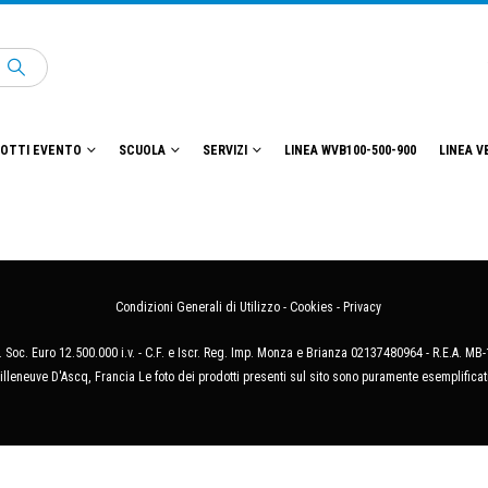
OTTI EVENTO
SCUOLA
SERVIZI
LINEA WVB100-500-900
LINEA V
Condizioni Generali di Utilizzo
-
Cookies
-
Privacy
 Soc. Euro 12.500.000 i.v. - C.F. e Iscr. Reg. Imp. Monza e Brianza 02137480964 - R.E.A. 
illeneuve D'Ascq, Francia Le foto dei prodotti presenti sul sito sono puramente esemplificat