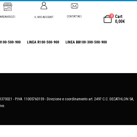
0
Cart
CONTATTACI
AREANEGOZI
IL MIO ACCOUNT
0,00
€
B100-500-900
LINEA R100-500-900
LINEA BB100-300-500-900
MB-1370021 - P.IVA. 11005760159 - Direzione e coordinamento art. 2497 C.C. DECATHLON SA,
ive.