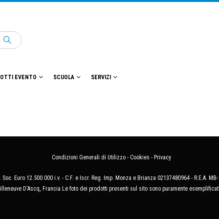
OTTI EVENTO
SCUOLA
SERVIZI
Condizioni Generali di Utilizzo
-
Cookies
-
Privacy
 Soc. Euro 12.500.000 i.v. - C.F. e Iscr. Reg. Imp. Monza e Brianza 02137480964 - R.E.A. 
illeneuve D'Ascq, Francia Le foto dei prodotti presenti sul sito sono puramente esemplificat