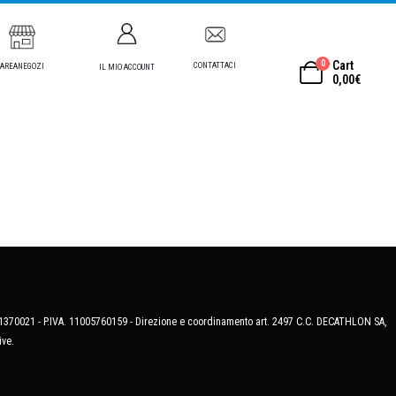
0
Cart
CONTATTACI
AREANEGOZI
IL MIO ACCOUNT
0,00
€
MB-1370021 - P.IVA. 11005760159 - Direzione e coordinamento art. 2497 C.C. DECATHLON SA,
ive.