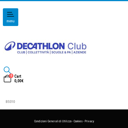
menu
0
Cart
0,00
€
BS010
Condizioni Generali di Utilizzo
-
Cookies
-
Privacy