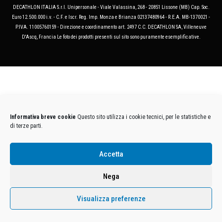
DECATHLON ITALIA S.r.l. Unipersonale - Viale Valassina, 268 - 20851 Lissone (MB) Cap. Soc.
Euro 12.500.000 i.v. - C.F. e Iscr. Reg. Imp. Monza e Brianza 02137480964 - R.E.A. MB-1370021 -
P.IVA. 11005760159 - Direzione e coordinamento art. 2497 C.C. DECATHLON SA, Villeneuve
D'Ascq, Francia Le foto dei prodotti presenti sul sito sono puramente esemplificative.
Informativa breve cookie
Questo sito utilizza i cookie tecnici, per le statistiche e
di terze parti.
Accetta
Nega
Visualizza preferenze