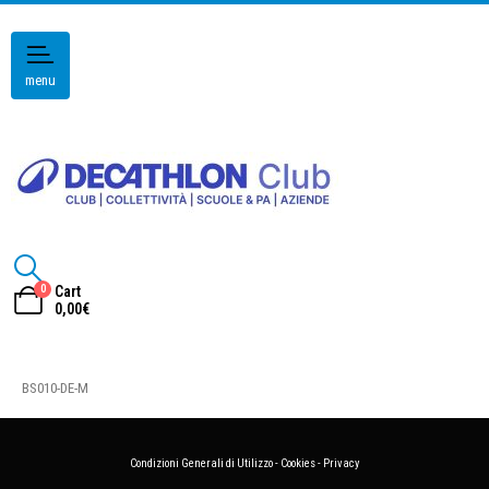
menu
0
Cart
0,00
€
BS010-DE-M
Condizioni Generali di Utilizzo
-
Cookies
-
Privacy