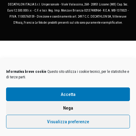
DECATHLON ITALIA S.r.l. Unipersonale - Viale Valassina, 268 - 20851 Lissone (MB) Cap. Soc.
Euro 12.500.000 i.v. - C.F. e Iscr. Reg. Imp. Monza e Brianza 02137480964 - R.E.A. MB-1370021 -
P.IVA. 11005760159 - Direzione e coordinamento art. 2497 C.C. DECATHLON SA, Villeneuve
D'Ascq, Francia Le foto dei prodotti presenti sul sito sono puramente esemplificative.
Informativa breve cookie
Questo sito utilizza i cookie tecnici, per le statistiche e
di terze parti.
Accetta
Nega
Visualizza preferenze