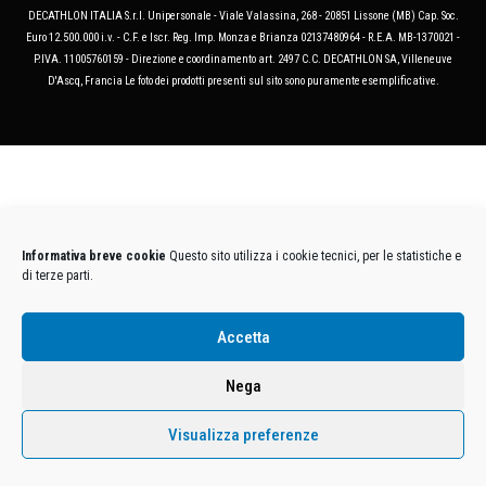
DECATHLON ITALIA S.r.l. Unipersonale - Viale Valassina, 268 - 20851 Lissone (MB) Cap. Soc.
Euro 12.500.000 i.v. - C.F. e Iscr. Reg. Imp. Monza e Brianza 02137480964 - R.E.A. MB-1370021 -
P.IVA. 11005760159 - Direzione e coordinamento art. 2497 C.C. DECATHLON SA, Villeneuve
D'Ascq, Francia Le foto dei prodotti presenti sul sito sono puramente esemplificative.
Informativa breve cookie
Questo sito utilizza i cookie tecnici, per le statistiche e
di terze parti.
Accetta
Nega
Visualizza preferenze