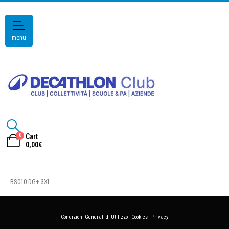
menu
0
Cart
0,00
€
BS010-DG+-3XL
Condizioni Generali di Utilizzo
-
Cookies
-
Privacy