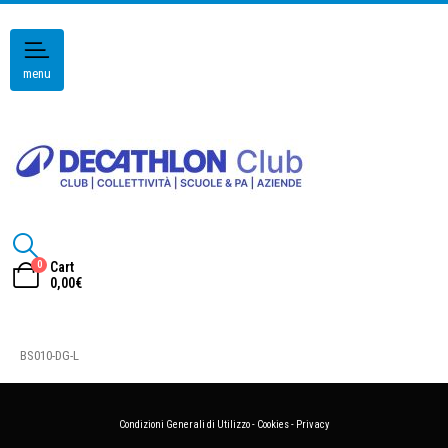
menu
0
Cart
0,00
€
BS010-DG-L
Condizioni Generali di Utilizzo
-
Cookies
-
Privacy