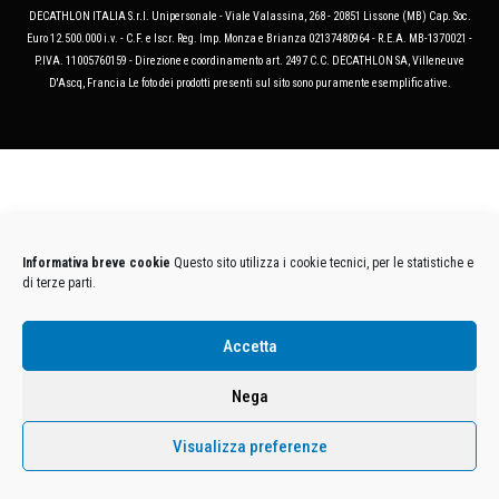
DECATHLON ITALIA S.r.l. Unipersonale - Viale Valassina, 268 - 20851 Lissone (MB) Cap. Soc.
Euro 12.500.000 i.v. - C.F. e Iscr. Reg. Imp. Monza e Brianza 02137480964 - R.E.A. MB-1370021 -
P.IVA. 11005760159 - Direzione e coordinamento art. 2497 C.C. DECATHLON SA, Villeneuve
D'Ascq, Francia Le foto dei prodotti presenti sul sito sono puramente esemplificative.
Informativa breve cookie
Questo sito utilizza i cookie tecnici, per le statistiche e
di terze parti.
Accetta
Nega
Visualizza preferenze