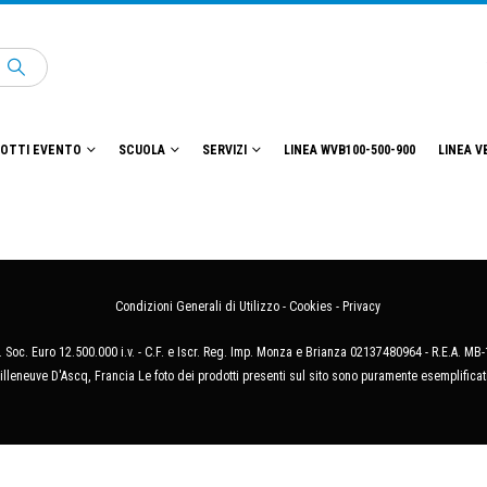
OTTI EVENTO
SCUOLA
SERVIZI
LINEA WVB100-500-900
LINEA V
Condizioni Generali di Utilizzo
-
Cookies
-
Privacy
 Soc. Euro 12.500.000 i.v. - C.F. e Iscr. Reg. Imp. Monza e Brianza 02137480964 - R.E.A. 
illeneuve D'Ascq, Francia Le foto dei prodotti presenti sul sito sono puramente esemplificat