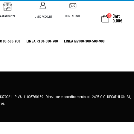
0
Cart
CONTATTACI
AREANEGOZI
IL MIO ACCOUNT
0,00
€
B100-500-900
LINEA R100-500-900
LINEA BB100-300-500-900
MB-1370021 - P.IVA. 11005760159 - Direzione e coordinamento art. 2497 C.C. DECATHLON SA,
ive.