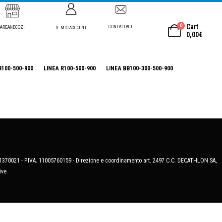
0
Cart
CONTATTACI
AREANEGOZI
IL MIO ACCOUNT
0,00
€
B100-500-900
LINEA R100-500-900
LINEA BB100-300-500-900
MB-1370021 - P.IVA. 11005760159 - Direzione e coordinamento art. 2497 C.C. DECATHLON SA,
ive.