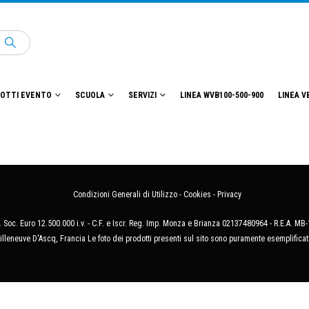
OTTI EVENTO
SCUOLA
SERVIZI
LINEA WVB100-500-900
LINEA V
Condizioni Generali di Utilizzo
-
Cookies
-
Privacy
 Soc. Euro 12.500.000 i.v. - C.F. e Iscr. Reg. Imp. Monza e Brianza 02137480964 - R.E.A. 
illeneuve D'Ascq, Francia Le foto dei prodotti presenti sul sito sono puramente esemplificat