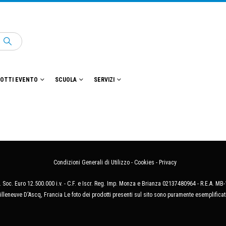
OTTI EVENTO
SCUOLA
SERVIZI
Condizioni Generali di Utilizzo
-
Cookies
-
Privacy
 Soc. Euro 12.500.000 i.v. - C.F. e Iscr. Reg. Imp. Monza e Brianza 02137480964 - R.E.A. 
illeneuve D'Ascq, Francia Le foto dei prodotti presenti sul sito sono puramente esemplificat