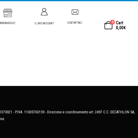
0
Cart
CONTATTACI
AREANEGOZI
IL MIO ACCOUNT
0,00
€
MB-1370021 - P.IVA. 11005760159 - Direzione e coordinamento art. 2497 C.C. DECATHLON SA,
ive.