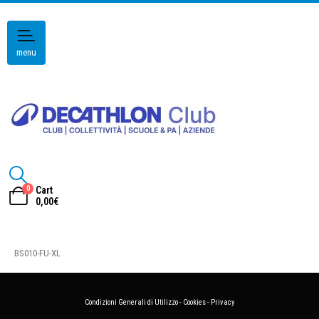
menu
0
Cart
0,00
€
BS010-FU-XL
Condizioni Generali di Utilizzo
-
Cookies
-
Privacy