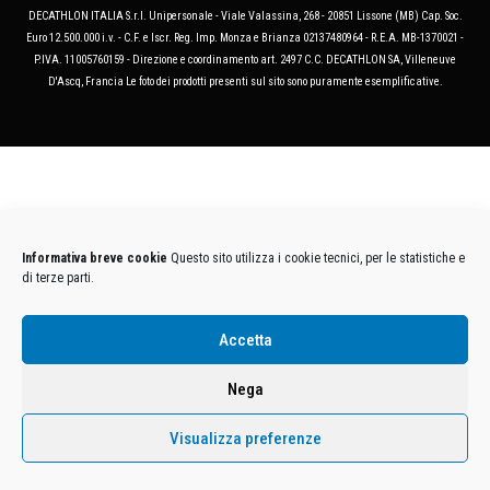
DECATHLON ITALIA S.r.l. Unipersonale - Viale Valassina, 268 - 20851 Lissone (MB) Cap. Soc.
Euro 12.500.000 i.v. - C.F. e Iscr. Reg. Imp. Monza e Brianza 02137480964 - R.E.A. MB-1370021 -
P.IVA. 11005760159 - Direzione e coordinamento art. 2497 C.C. DECATHLON SA, Villeneuve
D'Ascq, Francia Le foto dei prodotti presenti sul sito sono puramente esemplificative.
Informativa breve cookie
Questo sito utilizza i cookie tecnici, per le statistiche e
di terze parti.
Accetta
Nega
Visualizza preferenze