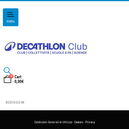
menu
0
Cart
0,00
€
BS010-GO-M
Condizioni Generali di Utilizzo
-
Cookies
-
Privacy