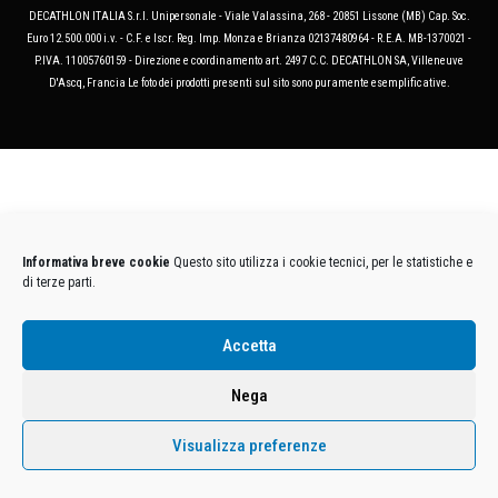
DECATHLON ITALIA S.r.l. Unipersonale - Viale Valassina, 268 - 20851 Lissone (MB) Cap. Soc.
Euro 12.500.000 i.v. - C.F. e Iscr. Reg. Imp. Monza e Brianza 02137480964 - R.E.A. MB-1370021 -
P.IVA. 11005760159 - Direzione e coordinamento art. 2497 C.C. DECATHLON SA, Villeneuve
D'Ascq, Francia Le foto dei prodotti presenti sul sito sono puramente esemplificative.
Informativa breve cookie
Questo sito utilizza i cookie tecnici, per le statistiche e
di terze parti.
Accetta
Nega
Visualizza preferenze