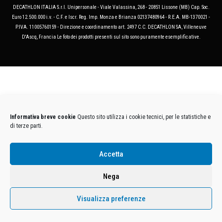
DECATHLON ITALIA S.r.l. Unipersonale - Viale Valassina, 268 - 20851 Lissone (MB) Cap. Soc.
Euro 12.500.000 i.v. - C.F. e Iscr. Reg. Imp. Monza e Brianza 02137480964 - R.E.A. MB-1370021 -
P.IVA. 11005760159 - Direzione e coordinamento art. 2497 C.C. DECATHLON SA, Villeneuve
D'Ascq, Francia Le foto dei prodotti presenti sul sito sono puramente esemplificative.
Informativa breve cookie
Questo sito utilizza i cookie tecnici, per le statistiche e
di terze parti.
Accetta
Nega
Visualizza preferenze