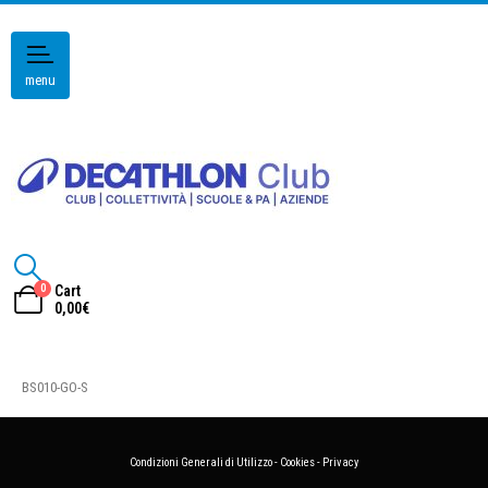
menu
0
Cart
0,00
€
BS010-GO-S
Condizioni Generali di Utilizzo
-
Cookies
-
Privacy