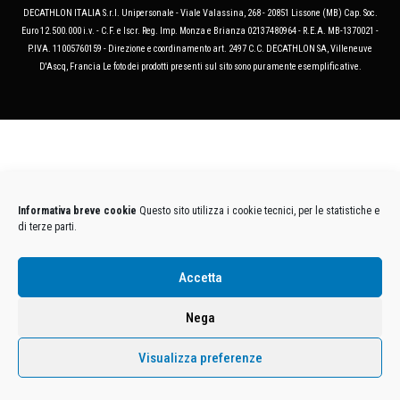
DECATHLON ITALIA S.r.l. Unipersonale - Viale Valassina, 268 - 20851 Lissone (MB) Cap. Soc.
Euro 12.500.000 i.v. - C.F. e Iscr. Reg. Imp. Monza e Brianza 02137480964 - R.E.A. MB-1370021 -
P.IVA. 11005760159 - Direzione e coordinamento art. 2497 C.C. DECATHLON SA, Villeneuve
D'Ascq, Francia Le foto dei prodotti presenti sul sito sono puramente esemplificative.
Informativa breve cookie
Questo sito utilizza i cookie tecnici, per le statistiche e
di terze parti.
Accetta
Nega
Visualizza preferenze