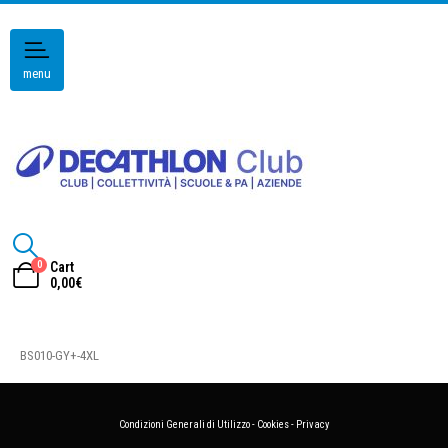
menu
0
Cart
0,00
€
BS010-GY+-4XL
Condizioni Generali di Utilizzo
-
Cookies
-
Privacy