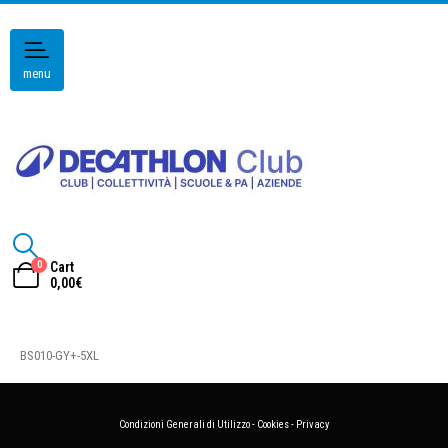
menu
0
Cart
0,00
€
BS010-GY+-5XL
Condizioni Generali di Utilizzo
-
Cookies
-
Privacy