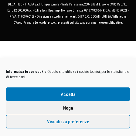
DECATHLON ITALIA S.r.l. Unipersonale - Viale Valassina, 268 - 20851 Lissone (MB) Cap. Soc.
Euro 12.500.000 i.v. - C.F. e Iscr. Reg. Imp. Monza e Brianza 02137480964 - R.E.A. MB-1370021 -
P.IVA. 11005760159 - Direzione e coordinamento art. 2497 C.C. DECATHLON SA, Villeneuve
D'Ascq, Francia Le foto dei prodotti presenti sul sito sono puramente esemplificative.
Informativa breve cookie
Questo sito utilizza i cookie tecnici, per le statistiche e
di terze parti.
Accetta
Nega
Visualizza preferenze