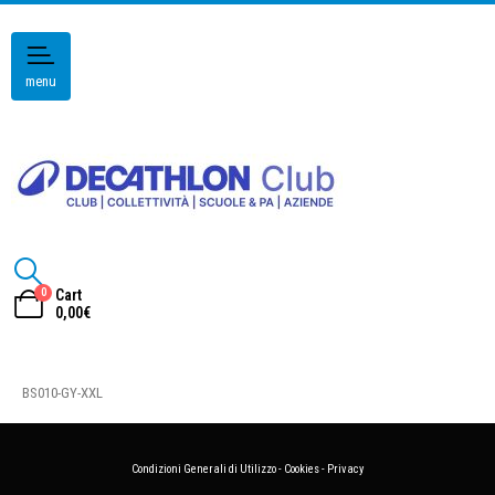
menu
0
Cart
0,00
€
BS010-GY-XXL
Condizioni Generali di Utilizzo
-
Cookies
-
Privacy