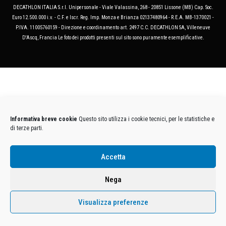
DECATHLON ITALIA S.r.l. Unipersonale - Viale Valassina, 268 - 20851 Lissone (MB) Cap. Soc.
Euro 12.500.000 i.v. - C.F. e Iscr. Reg. Imp. Monza e Brianza 02137480964 - R.E.A. MB-1370021 -
P.IVA. 11005760159 - Direzione e coordinamento art. 2497 C.C. DECATHLON SA, Villeneuve
D'Ascq, Francia Le foto dei prodotti presenti sul sito sono puramente esemplificative.
Informativa breve cookie
Questo sito utilizza i cookie tecnici, per le statistiche e
di terze parti.
Accetta
Nega
Visualizza preferenze