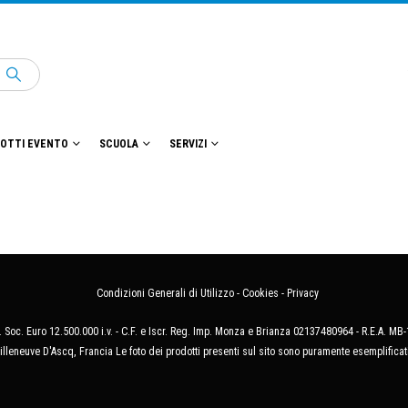
OTTI EVENTO
SCUOLA
SERVIZI
Condizioni Generali di Utilizzo
-
Cookies
-
Privacy
 Soc. Euro 12.500.000 i.v. - C.F. e Iscr. Reg. Imp. Monza e Brianza 02137480964 - R.E.A. 
illeneuve D'Ascq, Francia Le foto dei prodotti presenti sul sito sono puramente esemplificat