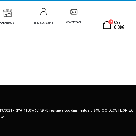
0
Cart
CONTATTACI
AREANEGOZI
IL MIO ACCOUNT
0,00
€
MB-1370021 - P.IVA. 11005760159 - Direzione e coordinamento art. 2497 C.C. DECATHLON SA,
ive.