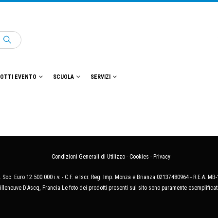
OTTI EVENTO
SCUOLA
SERVIZI
Condizioni Generali di Utilizzo
-
Cookies
-
Privacy
 Soc. Euro 12.500.000 i.v. - C.F. e Iscr. Reg. Imp. Monza e Brianza 02137480964 - R.E.A. 
illeneuve D'Ascq, Francia Le foto dei prodotti presenti sul sito sono puramente esemplificat