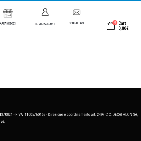
0
Cart
CONTATTACI
AREANEGOZI
IL MIO ACCOUNT
0,00
€
MB-1370021 - P.IVA. 11005760159 - Direzione e coordinamento art. 2497 C.C. DECATHLON SA,
ive.