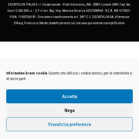
DECATHLON ITALIA S.r.l. Unipersonale - Viale Valassina, 268 - 20851 Lissone (MB) Cap. Soc.
Euro 12.500.000 i.v. - C.F. e Iscr. Reg. Imp. Monza e Brianza 02137480964 - R.E.A. MB-1370021 -
P.IVA. 11005760159 - Direzione e coordinamento art. 2497 C.C. DECATHLON SA, Villeneuve
D'Ascq, Francia Le foto dei prodotti presenti sul sito sono puramente esemplificative.
Informativa breve cookie
Questo sito utilizza i cookie tecnici, per le statistiche e
di terze parti.
Accetta
Nega
Visualizza preferenze