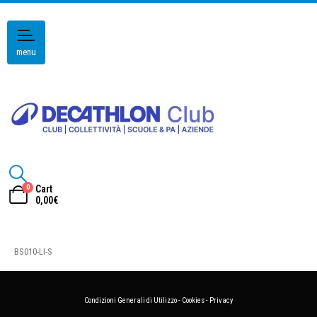
menu
0
Cart
0,00
€
BS010-LI-S
Condizioni Generali di Utilizzo
-
Cookies
-
Privacy