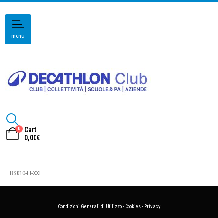
menu
0
Cart
0,00
€
BS010-LI-XXL
Condizioni Generali di Utilizzo
-
Cookies
-
Privacy