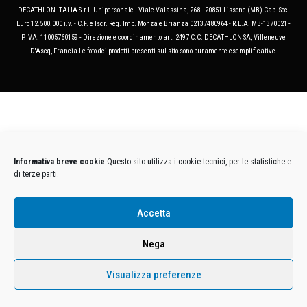
DECATHLON ITALIA S.r.l. Unipersonale - Viale Valassina, 268 - 20851 Lissone (MB) Cap. Soc.
Euro 12.500.000 i.v. - C.F. e Iscr. Reg. Imp. Monza e Brianza 02137480964 - R.E.A. MB-1370021 -
P.IVA. 11005760159 - Direzione e coordinamento art. 2497 C.C. DECATHLON SA, Villeneuve
D'Ascq, Francia Le foto dei prodotti presenti sul sito sono puramente esemplificative.
Informativa breve cookie
Questo sito utilizza i cookie tecnici, per le statistiche e
di terze parti.
Accetta
Nega
Visualizza preferenze