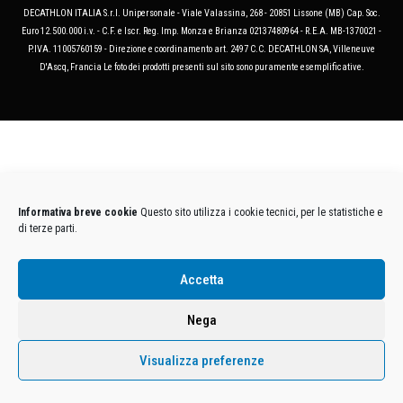
DECATHLON ITALIA S.r.l. Unipersonale - Viale Valassina, 268 - 20851 Lissone (MB) Cap. Soc.
Euro 12.500.000 i.v. - C.F. e Iscr. Reg. Imp. Monza e Brianza 02137480964 - R.E.A. MB-1370021 -
P.IVA. 11005760159 - Direzione e coordinamento art. 2497 C.C. DECATHLON SA, Villeneuve
D'Ascq, Francia Le foto dei prodotti presenti sul sito sono puramente esemplificative.
Informativa breve cookie
Questo sito utilizza i cookie tecnici, per le statistiche e
di terze parti.
Accetta
Nega
Visualizza preferenze