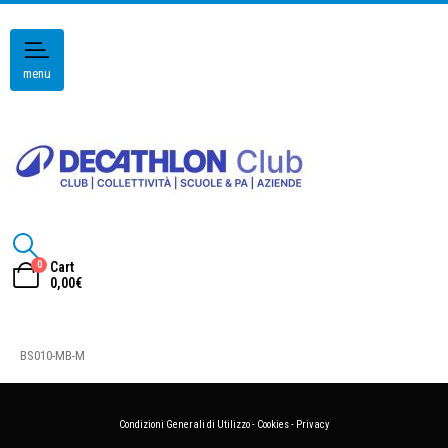
menu
0
Cart
0,00
€
BS010-MB-M
Condizioni Generali di Utilizzo
-
Cookies
-
Privacy