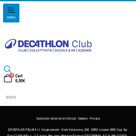
menu
0
Cart
0,00
€
BS010
Condizioni Generali di Utilizzo
-
Cookies
-
Privacy
DECATHLON ITALIA S.r.l. Unipersonale - Viale Valassina, 268 - 20851 Lissone (MB) Cap. Soc.
Euro 12.500.000 i.v. - C.F. e Iscr. Reg. Imp. Monza e Brianza 02137480964 - R.E.A. MB-1370021 -