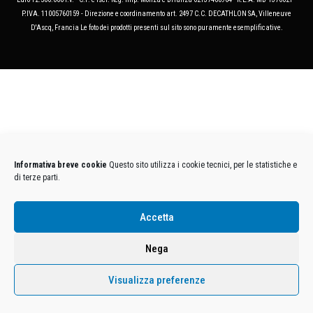
P.IVA. 11005760159 - Direzione e coordinamento art. 2497 C.C. DECATHLON SA, Villeneuve
D'Ascq, Francia Le foto dei prodotti presenti sul sito sono puramente esemplificative.
Informativa breve cookie
Questo sito utilizza i cookie tecnici, per le statistiche e
di terze parti.
Accetta
Nega
Visualizza preferenze