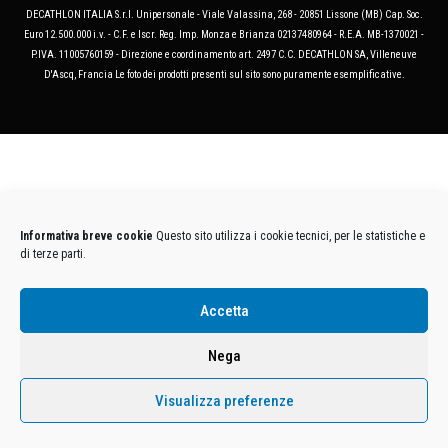
DECATHLON ITALIA S.r.l. Unipersonale - Viale Valassina, 268 - 20851 Lissone (MB) Cap. Soc.
Euro 12.500.000 i.v. - C.F. e Iscr. Reg. Imp. Monza e Brianza 02137480964 - R.E.A. MB-1370021 -
P.IVA. 11005760159 - Direzione e coordinamento art. 2497 C.C. DECATHLON SA, Villeneuve
D'Ascq, Francia Le foto dei prodotti presenti sul sito sono puramente esemplificative.
Informativa breve cookie
Questo sito utilizza i cookie tecnici, per le statistiche e
di terze parti.
Accetta
Nega
Visualizza preferenze