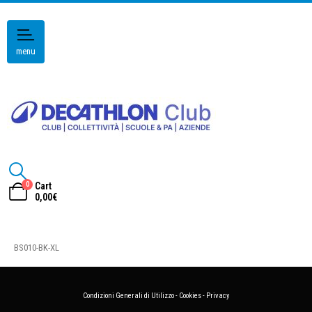
menu
0
Cart
0,00
€
BS010-BK-XL
Condizioni Generali di Utilizzo
-
Cookies
-
Privacy