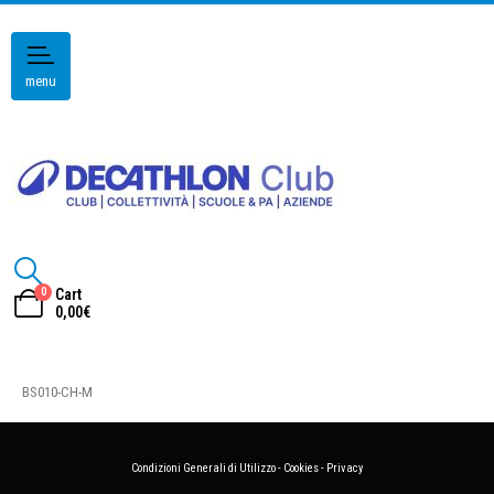
menu
0
Cart
0,00
€
BS010-CH-M
Condizioni Generali di Utilizzo
-
Cookies
-
Privacy