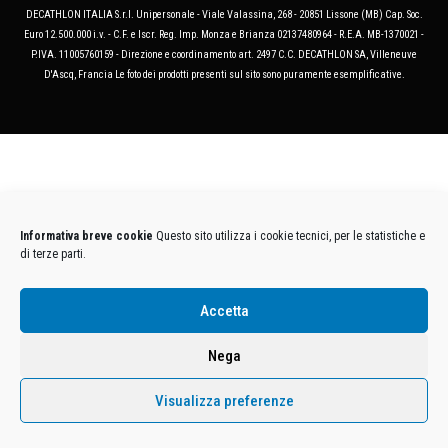
DECATHLON ITALIA S.r.l. Unipersonale - Viale Valassina, 268 - 20851 Lissone (MB) Cap. Soc.
Euro 12.500.000 i.v. - C.F. e Iscr. Reg. Imp. Monza e Brianza 02137480964 - R.E.A. MB-1370021 -
P.IVA. 11005760159 - Direzione e coordinamento art. 2497 C.C. DECATHLON SA, Villeneuve
D'Ascq, Francia Le foto dei prodotti presenti sul sito sono puramente esemplificative.
Informativa breve cookie
Questo sito utilizza i cookie tecnici, per le statistiche e
di terze parti.
Accetta
Nega
Visualizza preferenze