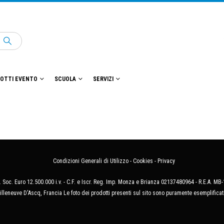
OTTI EVENTO
SCUOLA
SERVIZI
Condizioni Generali di Utilizzo
-
Cookies
-
Privacy
 Soc. Euro 12.500.000 i.v. - C.F. e Iscr. Reg. Imp. Monza e Brianza 02137480964 - R.E.A. 
illeneuve D'Ascq, Francia Le foto dei prodotti presenti sul sito sono puramente esemplificat