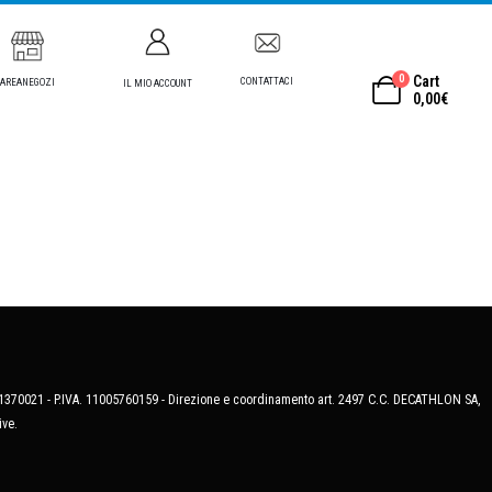
0
Cart
CONTATTACI
AREANEGOZI
IL MIO ACCOUNT
0,00
€
MB-1370021 - P.IVA. 11005760159 - Direzione e coordinamento art. 2497 C.C. DECATHLON SA,
ive.