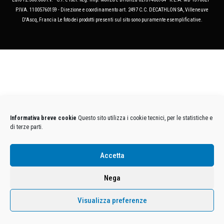
P.IVA. 11005760159 - Direzione e coordinamento art. 2497 C.C. DECATHLON SA, Villeneuve
D'Ascq, Francia Le foto dei prodotti presenti sul sito sono puramente esemplificative.
Informativa breve cookie
Questo sito utilizza i cookie tecnici, per le statistiche e
di terze parti.
Accetta
Nega
Visualizza preferenze