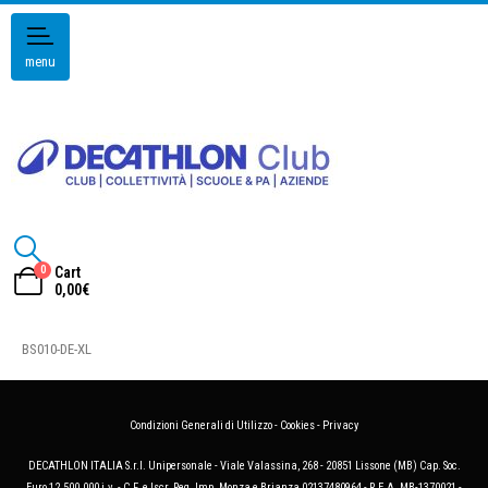
menu
0
Cart
0,00
€
BS010-DE-XL
Condizioni Generali di Utilizzo
-
Cookies
-
Privacy
DECATHLON ITALIA S.r.l. Unipersonale - Viale Valassina, 268 - 20851 Lissone (MB) Cap. Soc.
Euro 12.500.000 i.v. - C.F. e Iscr. Reg. Imp. Monza e Brianza 02137480964 - R.E.A. MB-1370021 -