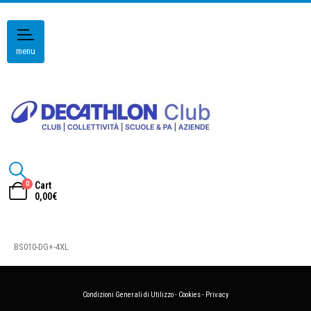
menu
0
Cart
0,00
€
BS010-DG+-4XL
Condizioni Generali di Utilizzo
-
Cookies
-
Privacy