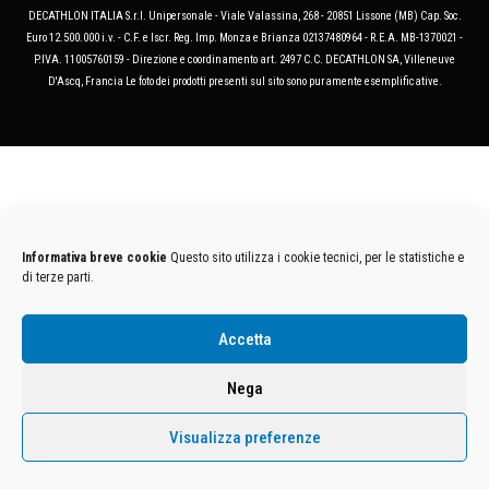
DECATHLON ITALIA S.r.l. Unipersonale - Viale Valassina, 268 - 20851 Lissone (MB) Cap. Soc.
Euro 12.500.000 i.v. - C.F. e Iscr. Reg. Imp. Monza e Brianza 02137480964 - R.E.A. MB-1370021 -
P.IVA. 11005760159 - Direzione e coordinamento art. 2497 C.C. DECATHLON SA, Villeneuve
D'Ascq, Francia Le foto dei prodotti presenti sul sito sono puramente esemplificative.
Informativa breve cookie
Questo sito utilizza i cookie tecnici, per le statistiche e
di terze parti.
Accetta
Nega
Visualizza preferenze